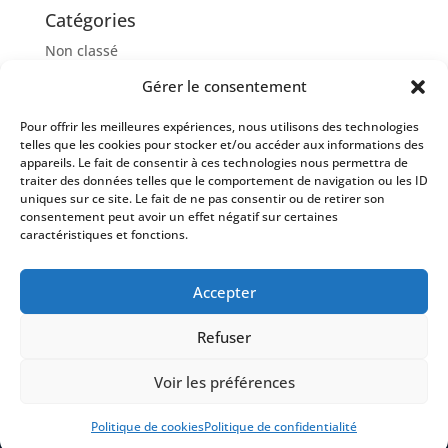
Catégories
Non classé
Gérer le consentement
Méta
Pour offrir les meilleures expériences, nous utilisons des technologies
Connexion
telles que les cookies pour stocker et/ou accéder aux informations des
Flux des publications
appareils. Le fait de consentir à ces technologies nous permettra de
traiter des données telles que le comportement de navigation ou les ID
Flux des commentaires
uniques sur ce site. Le fait de ne pas consentir ou de retirer son
consentement peut avoir un effet négatif sur certaines
Site de WordPress-FR
caractéristiques et fonctions.
Accepter
Politique de confidentialité
Refuser
Politique de cookies (UE)
Voir les préférences
© 2020-2026 leparebrise.fr |
Mentions Légales
Politique de cookies
Politique de confidentialité